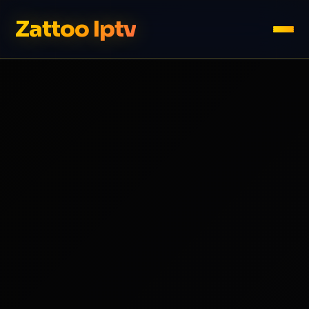
Zattoo Iptv