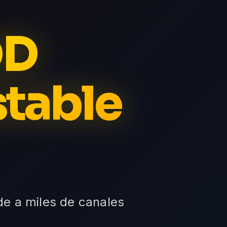
OD
stable
ede a miles de canales