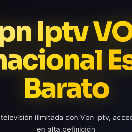
pn Iptv V
nacional E
Barato
 televisión ilimitada con Vpn Iptv, acc
en alta definición