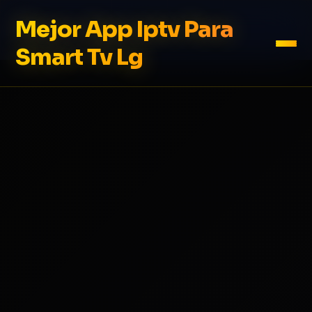
Mejor App Iptv Para
Smart Tv Lg