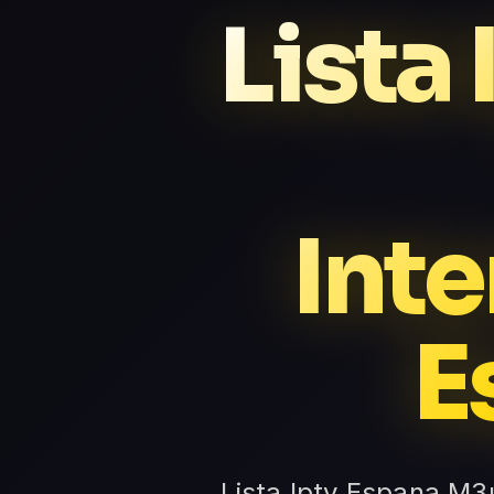
Lista
Inte
E
Lista Iptv Espana M3