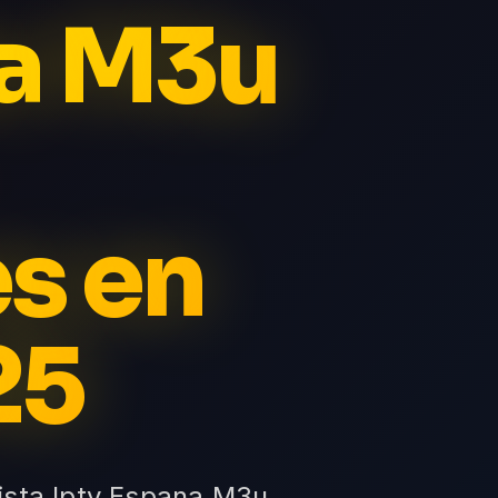
na M3u
es en
25
ista Iptv Espana M3u,