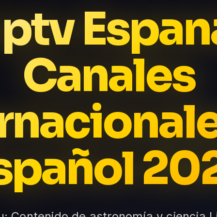
 Iptv Espa
Canales
rnacional
spañol 20
u: Contenido de astronomía y ciencia L