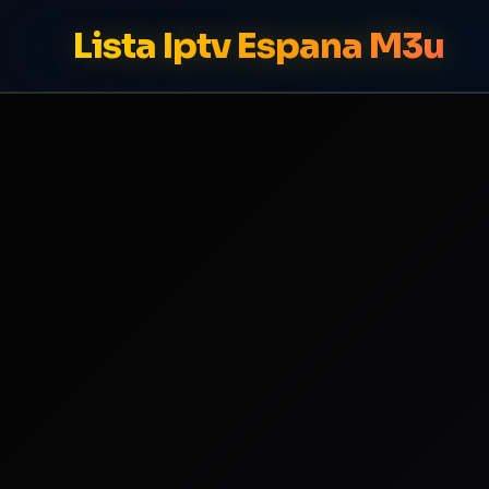
Lista Iptv Espana M3u