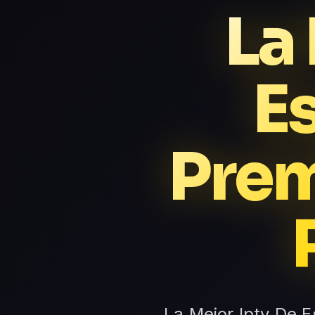
La
E
Prem
La Mejor Iptv De E