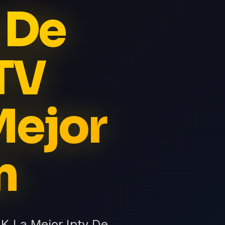
 De
TV
Mejor
n
4K La Mejor Iptv De