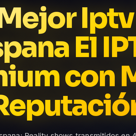
 Mejor Iptv
spana El IP
ium con 
Reputació
spana: Reality shows transmitidos en 